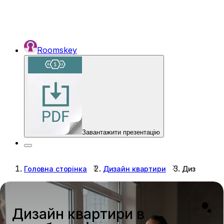
Roomskey
Завантажити презентацію
Головна сторінка
Дизайн квартири
Дизайн ква
Дизайн квартири в