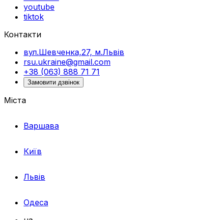
youtube
tiktok
Контакти
вул.Шевченка,27, м.Львів
rsu.ukraine@gmail.com
+38 (063) 888 71 71
Замовити дзвінок
Міста
Варшава
Київ
Львів
Одеса
ua