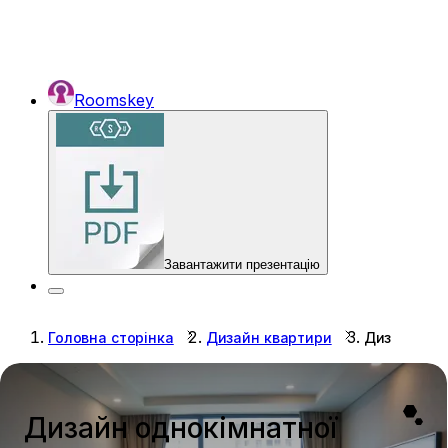
Roomskey
Завантажити презентацію
Головна сторінка
Дизайн квартири
Дизайн одн
Дизайн однокімнатної