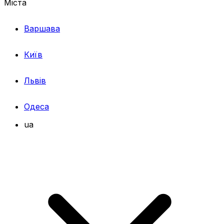
Міста
Варшава
Київ
Львів
Одеса
ua