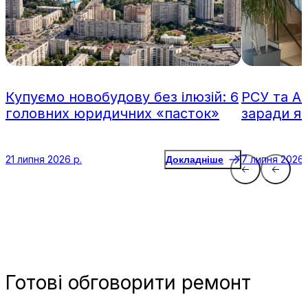
Купуємо новобудову без ілюзій: 6
РСУ та А
головних юридичних «пасток»
заради я
21 липня 2026 р.
7 липня 2026 
Докладніше
Готові
обговорити ремонт