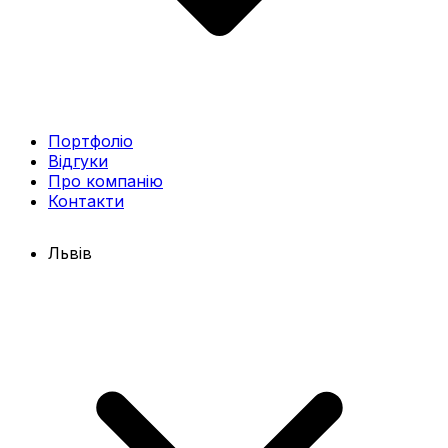
Портфоліо
Відгуки
Про компанію
Контакти
Львів