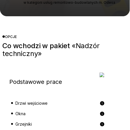
w kategorii usług remontowo-budowlanych m. Odesa
OPCJE
Co wchodzi w pakiet
«Nadzór
techniczny»
Podstawowe prace
Drzwi wejściowe
Okna
Grzejniki