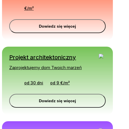
€
/
m²
Dowiedz się więcej
Projekt architektoniczny
Zaprojektujemy dom Twoich marzeń
od 30 dni
od
9
€
/
m²
Dowiedz się więcej