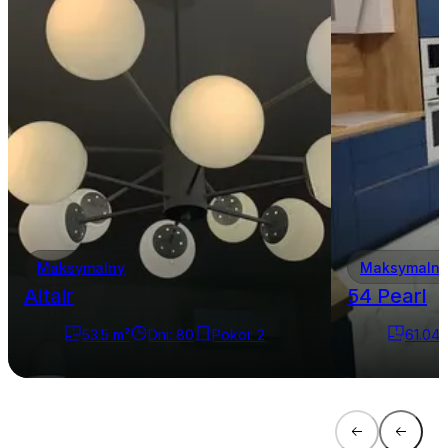
Maksymalny
Maksymalny
Altair
54 Pearl
53.5
m²
Dni
:
80
Pokoi
:
2
61.04