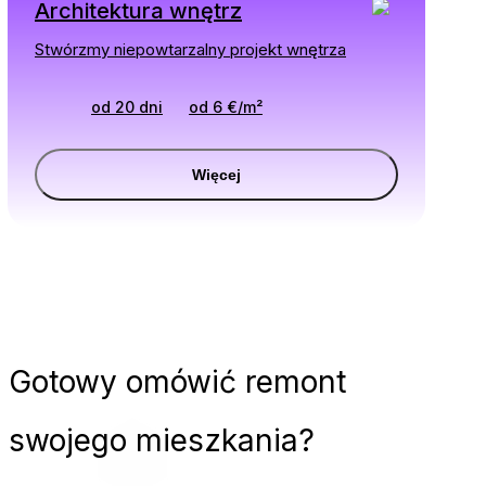
Architektura wnętrz
Stwórzmy niepowtarzalny projekt wnętrza
od 20 dni
od
6
€
/
m²
Więcej
Gotowy
omówić remont
swojego mieszkania?