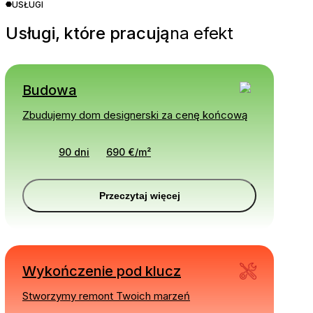
USŁUGI
Usługi, które pracują
na efekt
Budowa
Zbudujemy dom designerski za cenę końcową
90 dni
690
€
/
m²
Przeczytaj więcej
Wykończenie pod klucz
Stworzymy remont Twoich marzeń