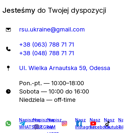
Jesteśmy
do Twojej dyspozycji
rsu.ukraine@gmail.com
+38 (063) 788 71 71
+38 (048) 788 71 71
Ul. Wielka Arnautska 59, Odessa
Pon.-pt. — 10:00–18:00
Sobota — 10:00 do 16:00
Niedziela — off-time
Napisz na
Napisz na
Napisz
Nasz
Nasz
Nasz
Nasz
WHATSAPP
TELEGRAM
na
Instagram
Facebook
Youtube
Tiktok