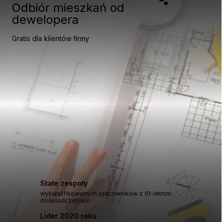
Odbiór mieszkań od
dewelopera
Gratis dla klientów firmy
Stałe zespoły
wykwalifikowanych pracowników z 10-letnim
doświadczeniem
Lider 2020 roku