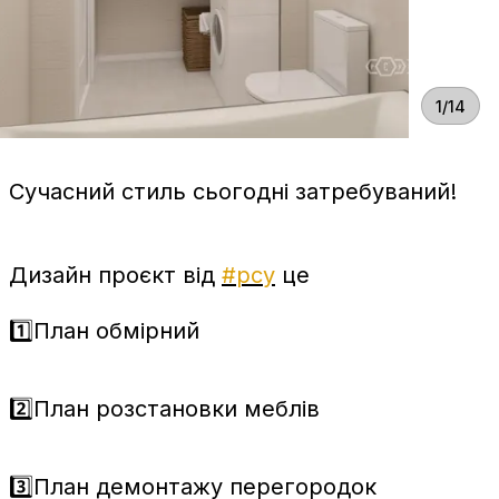
1/14
Сучасний стиль сьогодні затребуваний!
Дизайн проєкт від
#рсу
це
1️⃣План обмірний
2️⃣План розстановки меблів
3️⃣План демонтажу перегородок