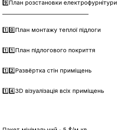
9️⃣План розстановки електрофурнітури
_________________________________
1️⃣0️⃣План монтажу теплої підлоги
1️⃣1️⃣План підлогового покриття
1️⃣2️⃣Развёртка стін приміщень
1️⃣4️⃣3D візуалізація всіх приміщень
Пакет мінімальний - 5 $/м.кв