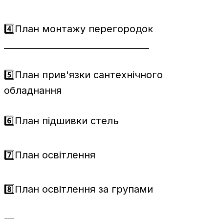
4️⃣План монтажу перегородок
_________________________________
5️⃣План прив'язки сантехнічного
обладнання
6️⃣План підшивки стель
7️⃣План освітлення
8️⃣План освітлення за групами