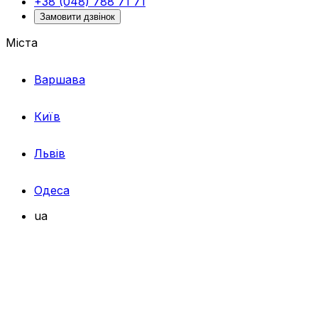
+38 (048) 788 71 71
Замовити дзвінок
Міста
Варшава
Київ
Львів
Одеса
ua