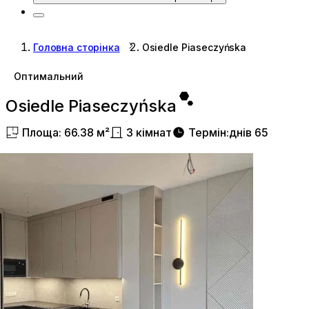
Головна сторінка
Osiedle Piaseczyńska
Оптимальний
Osiedle Piaseczyńska
Площа
:
66.38
м²
3
кімнат
Термін
:
днів
65