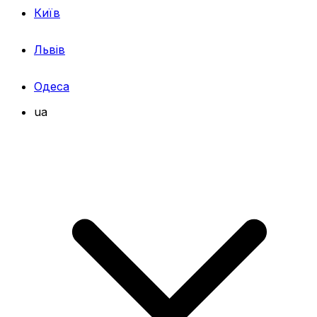
Київ
Львів
Одеса
ua