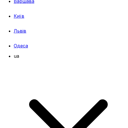
Варшава
Київ
Львів
Одеса
ua