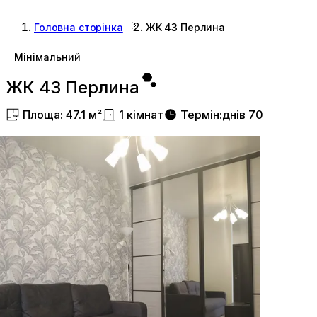
Головна сторінка
ЖК 43 Перлина
Мінімальний
ЖК 43 Перлина
Площа
:
47.1
м²
1
кімнат
Термін
:
днів
70