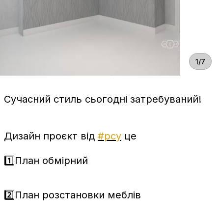
1/7
Сучасний стиль сьогодні затребуваний!
Дизайн проєкт від
#рсу
це
1️⃣План обмірний
2️⃣План розстановки меблів