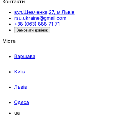
Контакти
вул.Шевченка,27, м.Львів
rsu.ukraine@gmail.com
+38 (063) 888 71 71
Замовити дзвінок
Міста
Варшава
Київ
Львів
Одеса
ua