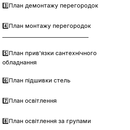
3️⃣План демонтажу перегородок
4️⃣План монтажу перегородок
_________________________________
5️⃣План прив'язки сантехнічного
обладнання
6️⃣План підшивки стель
7️⃣План освітлення
8️⃣План освітлення за групами