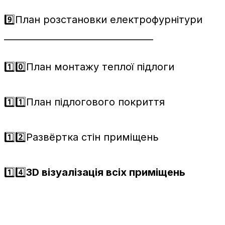
9️⃣План розстановки електрофурнітури
_________________________________
1️⃣0️⃣План монтажу теплої підлоги
1️⃣1️⃣План підлогового покриття
1️⃣2️⃣Развёртка стін приміщень
1️⃣4️⃣
3D візуалізація всіх приміщень