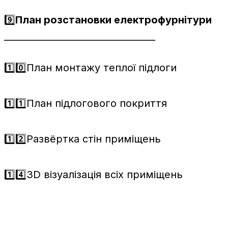
9️⃣
План розстановки електрофурнітури
_________________________________
1️⃣0️⃣План монтажу теплої підлоги
1️⃣1️⃣План підлогового покриття
1️⃣2️⃣Развёртка стін приміщень
1️⃣4️⃣3D візуалізація всіх приміщень