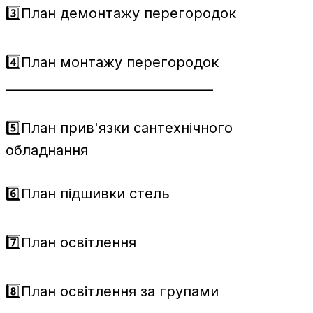
3️⃣План демонтажу перегородок
4️⃣План монтажу перегородок
_________________________________
5️⃣План прив'язки сантехнічного
обладнання
6️⃣План підшивки стель
7️⃣План освітлення
8️⃣План освітлення за групами