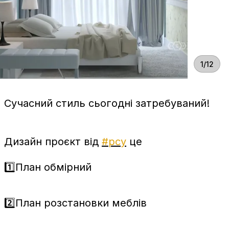
1/12
Сучасний стиль сьогодні затребуваний!
Дизайн проєкт від
#рсу
це
1️⃣План обмірний
2️⃣План розстановки меблів