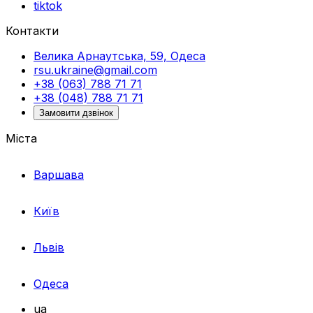
tiktok
Контакти
Велика Арнаутська, 59, Одеса
rsu.ukraine@gmail.com
+38 (063) 788 71 71
+38 (048) 788 71 71
Замовити дзвінок
Міста
Варшава
Київ
Львів
Одеса
ua