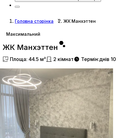
Головна сторінка
ЖК Манхэттен
Максимальний
ЖК Манхэттен
Площа
:
44.5
м²
2
кімнат
Термін
:
днів
10