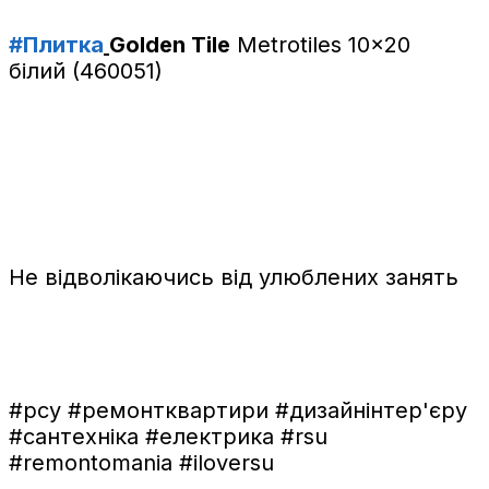
#Плитка
Golden Tile
Metrotiles 10x20
білий (460051)
⠀
Не відволікаючись від улюблених занять
⠀
#рсу
#ремонтквартири
#дизайнінтер'єру
#сантехніка
#електрика
#rsu
#remontomania
#iloversu