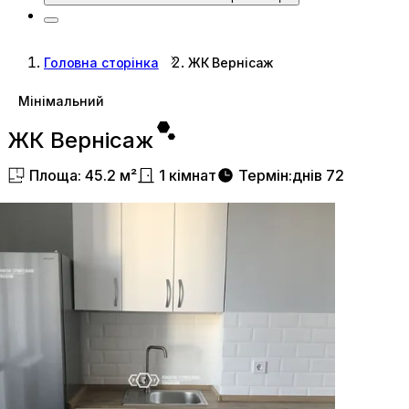
Головна сторінка
ЖК Вернісаж
Мінімальний
ЖК Вернісаж
Площа
:
45.2
м²
1
кімнат
Термін
:
днів
72