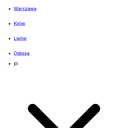
Warszawa
Kijów
Lwów
Odessa
pl