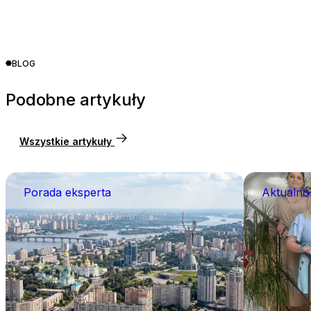
BLOG
Podobne artykuły
Wszystkie artykuły
Porada eksperta
Aktualno