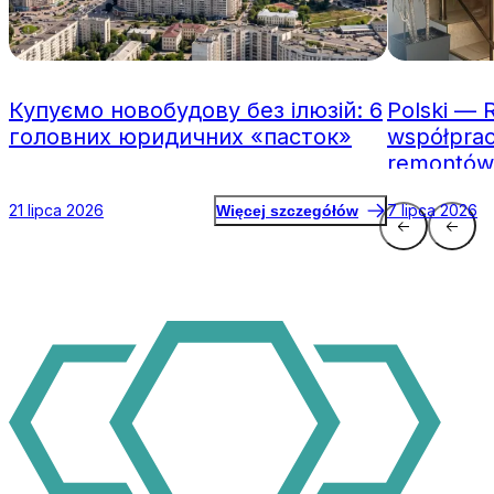
Купуємо новобудову без ілюзій: 6
Polski — 
головних юридичних «пасток»
współpraca
remontów
21 lipca 2026
7 lipca 2026
Więcej szczegółów