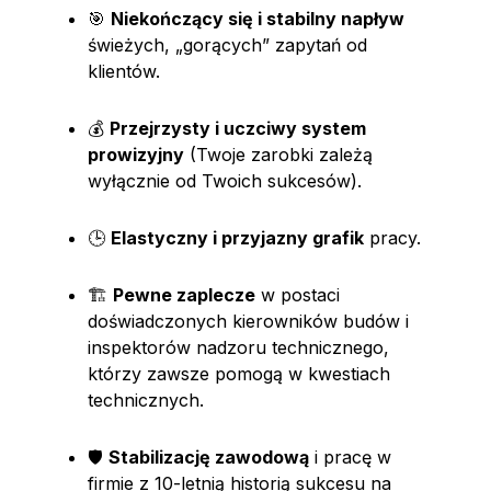
🎯
Niekończący się i stabilny napływ
świeżych, „gorących” zapytań od
klientów.
💰
Przejrzysty i uczciwy system
prowizyjny
(Twoje zarobki zależą
wyłącznie od Twoich sukcesów).
🕒
Elastyczny i przyjazny grafik
pracy.
🏗️
Pewne zaplecze
w postaci
doświadczonych kierowników budów i
inspektorów nadzoru technicznego,
którzy zawsze pomogą w kwestiach
technicznych.
🛡️
Stabilizację zawodową
i pracę w
firmie z 10-letnią historią sukcesu na