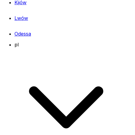
Kijów
Lwów
Odessa
pl