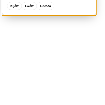
Kijów
Lwów
Odessa