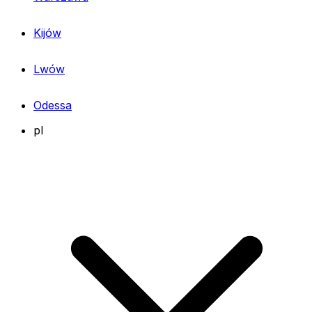
Kijów
Lwów
Odessa
pl