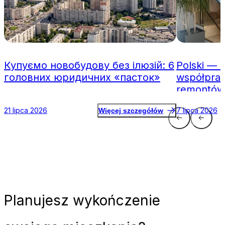
Купуємо новобудову без ілюзій: 6
Polski — 
головних юридичних «пасток»
współpraca
remontów
21 lipca 2026
7 lipca 2026
Więcej szczegółów
Planujesz
wykończenie