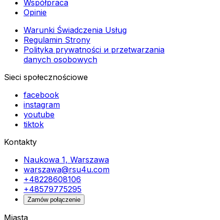
Współpraca
Opinie
Warunki Świadczenia Usług
Regulamin Strony
Polityka prywatności и przetwarzania
danych osobowych
Sieci społecznościowe
facebook
instagram
youtube
tiktok
Kontakty
Naukowa 1, Warszawa
warszawa@rsu4u.com
+48228608106
+48579775295
Zamów połączenie
Miasta