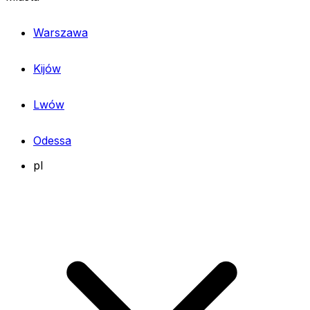
Warszawa
Kijów
Lwów
Odessa
pl