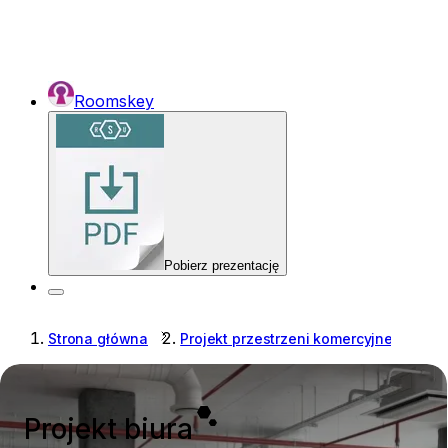
Roomskey
Pobierz prezentację
Strona główna
Projekt przestrzeni komercyjnej
Pr
Projekt biura