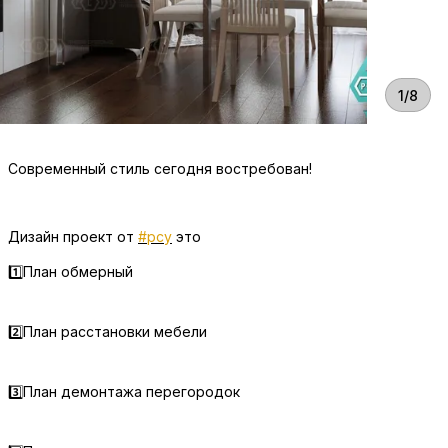
1/8
Современный стиль сегодня востребован!
Дизайн проект от
#рсу
это
1️⃣План обмерный
2️⃣План расстановки мебели
3️⃣План демонтажа перегородок