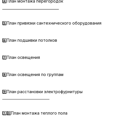
4️⃣План монтажа перегородок
_________________________________
5️⃣План привязки сантехнического оборудования
6️⃣План подшивки потолков
7️⃣План освещения
8️⃣План освещения по группам
9️⃣План расстановки электрофурнитуры
_________________________________
1️⃣0️⃣План монтажа теплого пола