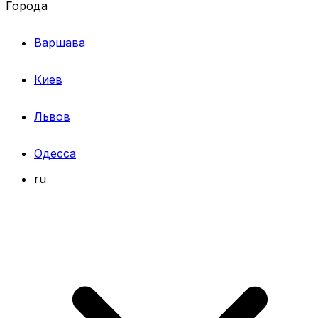
Города
Варшава
Киев
Львов
Одесса
ru