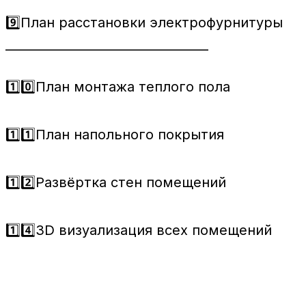
9️⃣План расстановки электрофурнитуры
_________________________________
1️⃣0️⃣План монтажа теплого пола
1️⃣1️⃣План напольного покрытия
1️⃣2️⃣Развёртка стен помещений
1️⃣4️⃣3D визуализация всех помещений