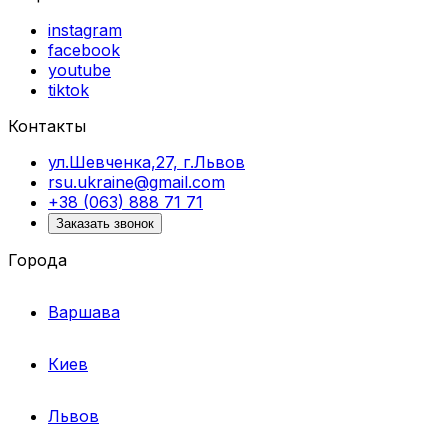
instagram
facebook
youtube
tiktok
Контакты
ул.Шевченка,27, г.Львов
rsu.ukraine@gmail.com
+38 (063) 888 71 71
Заказать звонок
Города
Варшава
Киев
Львов