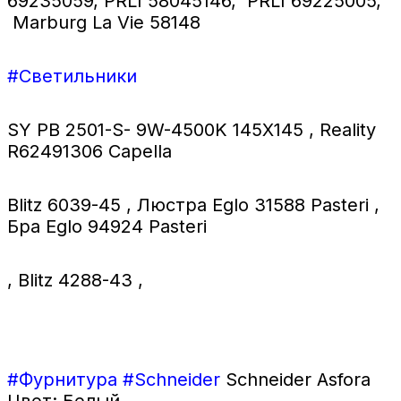
69235059, PRLI 58045146, PRLI 69225005,
Marburg La Vie 58148
#Светильники
SY PB 2501-S- 9W-4500K 145X145
,
Reality
R62491306 Capella
Blitz 6039-45
,
Люстра Eglo 31588 Pasteri
,
Бра Eglo 94924 Pasteri
,
Blitz 4288-43
,
#Фурнитура #Schneider
Schneider Asfora
Цвет: Белый