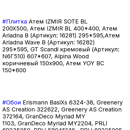
#Плитка
Атем IZMIR SOTE BL
200X500, Атем IZMIR BL
400*400, Атем
Ariadna B (Артикул: 16281) 295*595,Атем
Ariadna Wave B (Артикул: 16282)
295*595, GT Scandi кремовый (Артикул:
N6Г510) 607*607, Alpina Wood
коричневый 150x900, Атем YOY BC
150*600
#Обои
Erismann BasiXs 6324-38,
Greenery
AS Creation 322622, Greenery AS Creation
372164, GranDeco Myriad MY
1103, GranDeco Myriad MY2204, PRLI