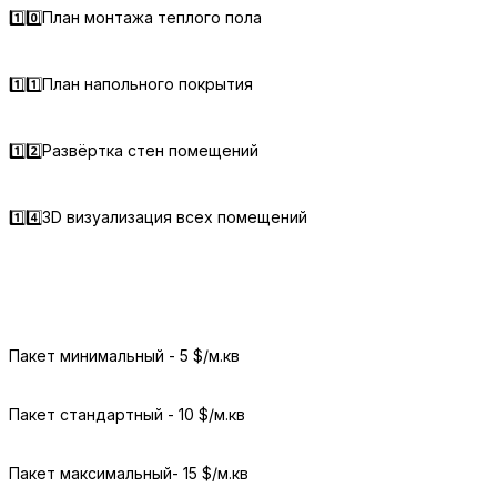
1️⃣0️⃣План монтажа теплого пола
1️⃣1️⃣План напольного покрытия
1️⃣2️⃣Развёртка стен помещений
1️⃣4️⃣3D визуализация всех помещений
Пакет минимальный - 5 $/м.кв
Пакет стандартный - 10 $/м.кв
Пакет максимальный- 15 $/м.кв