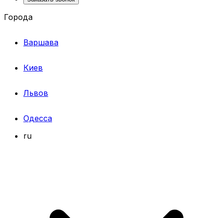
Города
Варшава
Киев
Львов
Одесса
ru