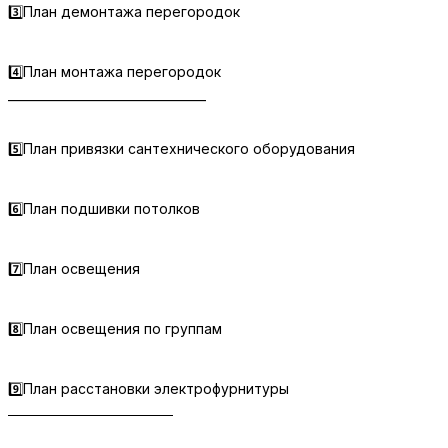
3️⃣План демонтажа перегородок
4️⃣План монтажа перегородок
_________________________________
5️⃣План привязки сантехнического оборудования
6️⃣План подшивки потолков
7️⃣План освещения
8️⃣План освещения по группам
9️⃣План расстановки электрофурнитуры
_________________________________