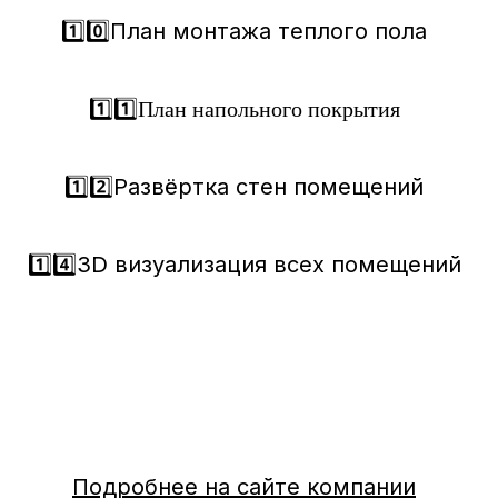
1️⃣0️⃣План монтажа теплого пола
1️⃣1️⃣
План напольного покрытия
1️⃣2️⃣Развёртка стен помещений
1️⃣4️⃣3D визуализация всех помещений
Подробнее на сайте компании