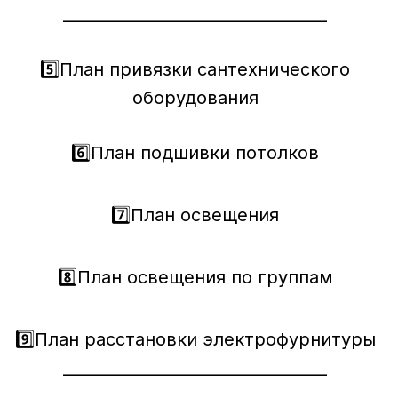
_________________________________
5️⃣План привязки сантехнического
оборудования
6️⃣План подшивки потолков
7️⃣План освещения
8️⃣План освещения по группам
9️⃣План расстановки электрофурнитуры
_________________________________