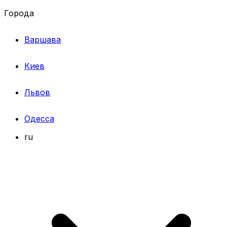
Города
Варшава
Киев
Львов
Одесса
ru