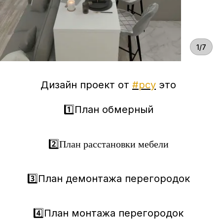
1/7
Дизайн проект от
#рсу
это
1️⃣План обмерный
2️⃣
План расстановки мебели
3️⃣План демонтажа перегородок
4️⃣План монтажа перегородок