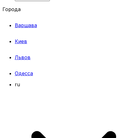
Города
Варшава
Киев
Львов
Одесса
ru