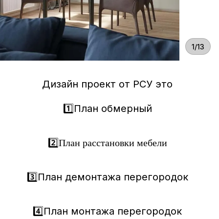
1/13
Дизайн проект от РСУ это
1️⃣План обмерный
2️⃣
План расстановки мебели
3️⃣План демонтажа перегородок
4️⃣План монтажа перегородок