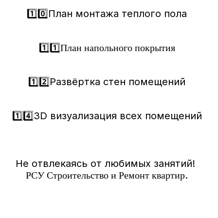
1️⃣0️⃣План монтажа теплого пола
1️⃣1️⃣
План напольного покрытия
1️⃣2️⃣Развёртка стен помещений
1️⃣4️⃣3D визуализация всех помещений
Не отвлекаясь от любимых занятий!
.
РСУ Строительство и Ремонт квартир