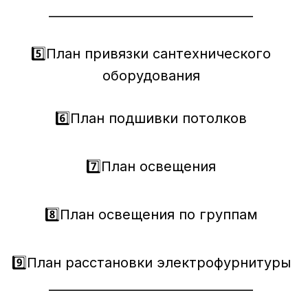
_________________________________
5️⃣План привязки сантехнического
оборудования
6️⃣План подшивки потолков
7️⃣План освещения
8️⃣План освещения по группам
9️⃣План расстановки электрофурнитуры
_________________________________