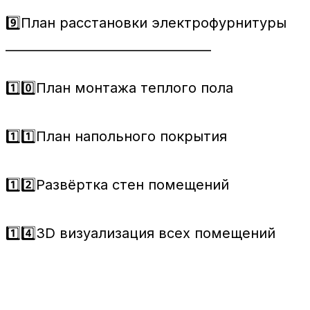
9️⃣План расстановки электрофурнитуры
_________________________________
1️⃣0️⃣План монтажа теплого пола
1️⃣1️⃣План напольного покрытия
1️⃣2️⃣Развёртка стен помещений
1️⃣4️⃣3D визуализация всех помещений