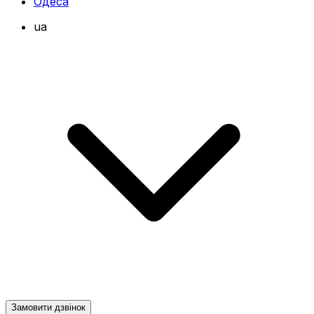
Одеса
ua
Замовити дзвінок