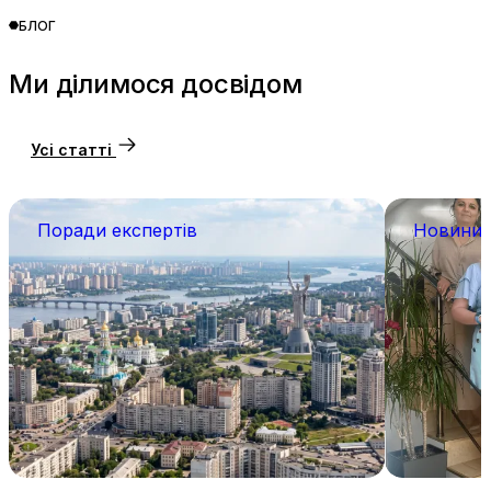
БЛОГ
Ми ділимося досвідом
Усі статті
Поради експертів
Новини 