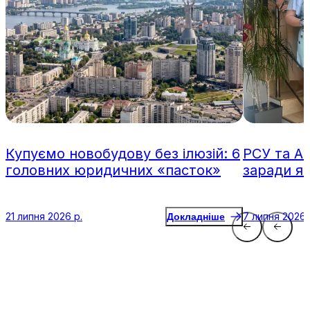
Купуємо новобудову без ілюзій: 6
РСУ та А
головних юридичних «пасток»
заради я
21 липня 2026 р.
7 липня 2026 
Докладніше