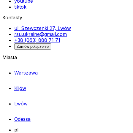
youtube
tiktok
Kontakty
ul. Szewczenki 27, Lwów
rsu.ukraine@gmail.com
+38 (063) 888 71 71
Zamów połączenie
Miasta
Warszawa
Kijów
Lwów
Odessa
pl