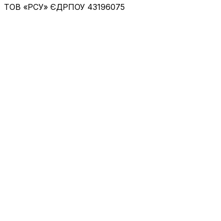
ТОВ «РСУ»
ЄДРПОУ 43196075