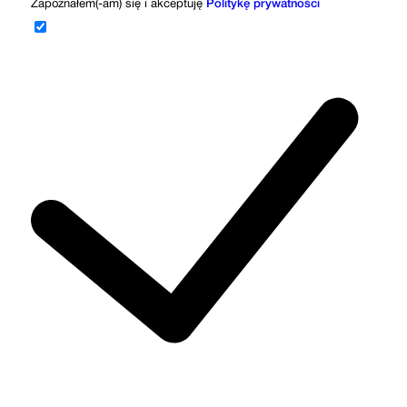
Zapoznałem(-am) się i akceptuję
Politykę prywatności