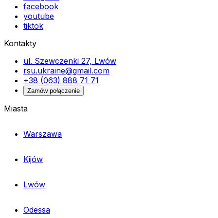
facebook
youtube
tiktok
Kontakty
ul. Szewczenki 27, Lwów
rsu.ukraine@gmail.com
+38 (063) 888 71 71
Zamów połączenie
Miasta
Warszawa
Kijów
Lwów
Odessa