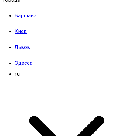
Варшава
Киев
Львов
Одесса
ru