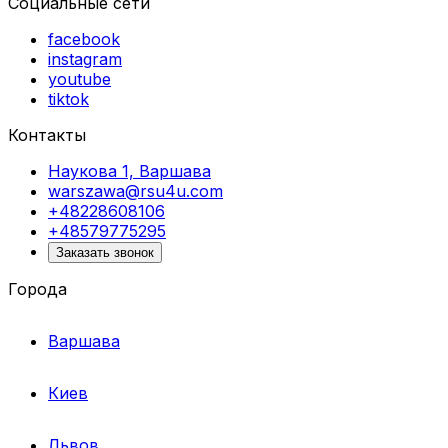
Социальные сети
facebook
instagram
youtube
tiktok
Контакты
Наукова 1, Варшава
warszawa@rsu4u.com
+48228608106
+48579775295
Заказать звонок
Города
Варшава
Киев
Львов