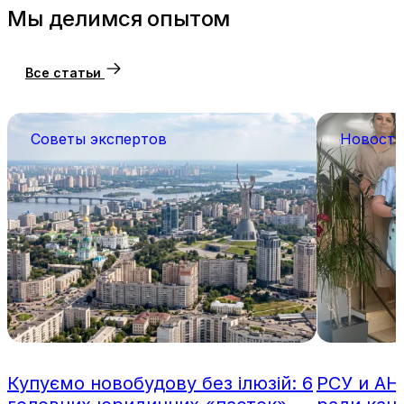
Мы делимся опытом
Все статьи
Советы экспертов
Новости
Купуємо новобудову без ілюзій: 6
РСУ и АН