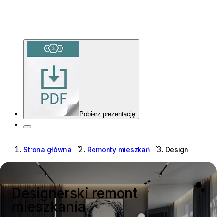
Pobierz prezentację
Strona główna
Remonty mieszkań
Designerski re
Designerski remont
mieszkania