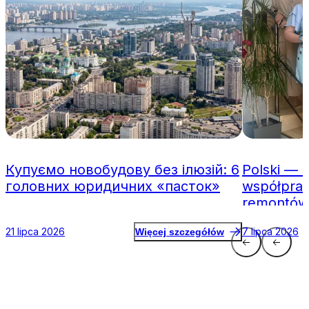
Купуємо новобудову без ілюзій: 6
Polski — 
головних юридичних «пасток»
współpraca
remontów
21 lipca 2026
7 lipca 2026
Więcej szczegółów