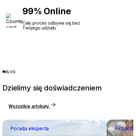
99
%
Online
Cały proces odbywa się bez
Twojego udziału
BLOG
Dzielimy się doświadczeniem
Wszystkie artykuły
Porada eksperta
Aktualno