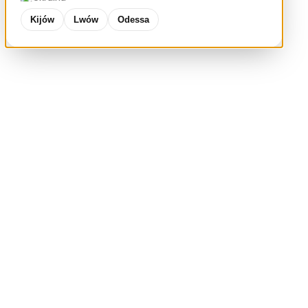
Kijów
Lwów
Odessa