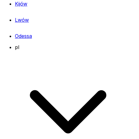
Kijów
Lwów
Odessa
pl