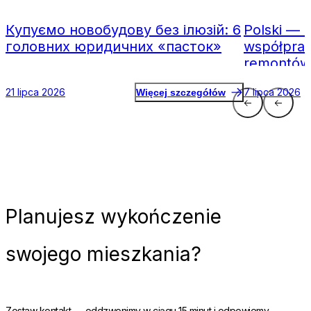
Купуємо новобудову без ілюзій: 6
Polski — 
головних юридичних «пасток»
współpraca
remontów
21 lipca 2026
7 lipca 2026
Więcej szczegółów
Planujesz
wykończenie
swojego mieszkania?
Zostaw kontakt — oddzwonimy w ciągu 15 minut i odpowiemy