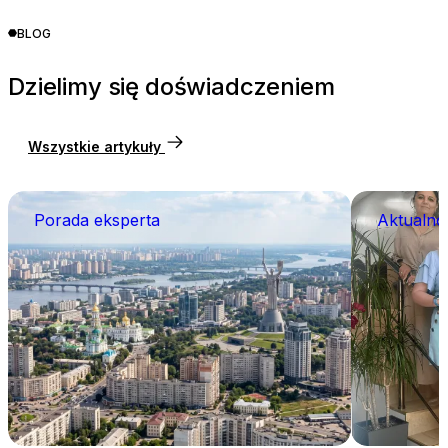
BLOG
Dzielimy się doświadczeniem
Wszystkie artykuły
Porada eksperta
Aktualno