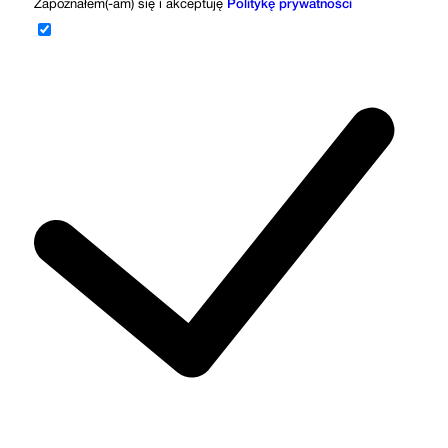
Zapoznałem(-am) się i akceptuję
Politykę prywatności