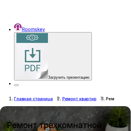
Roomskey
Загрузить презентацию
Главная страница
Ремонт квартир
Ремонт тре
Ремонт трехкомнатной