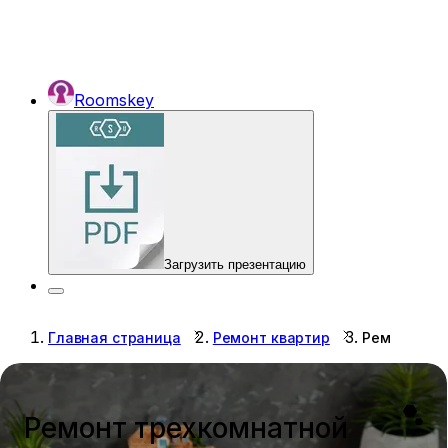
Roomskey
Загрузить презентацию
Главная страница
Ремонт квартир
Ремонт тре
Ремонт трехкомнатной