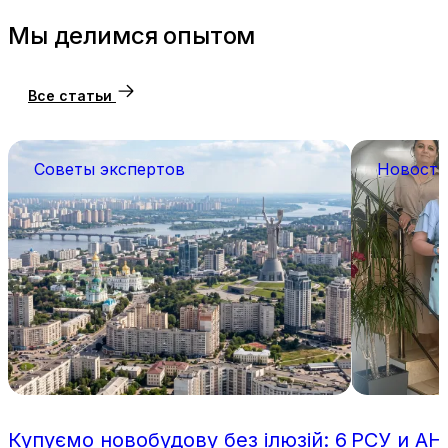
Мы делимся опытом
Все статьи
Советы экспертов
Новости
Купуємо новобудову без ілюзій: 6
РСУ и АН