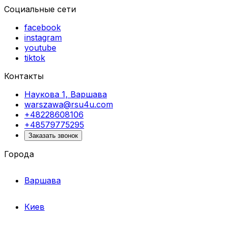
Социальные сети
facebook
instagram
youtube
tiktok
Контакты
Наукова 1, Варшава
warszawa@rsu4u.com
+48228608106
+48579775295
Заказать звонок
Города
Варшава
Киев