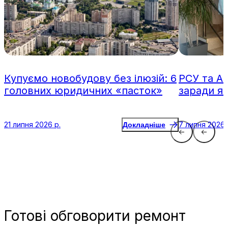
Купуємо новобудову без ілюзій: 6
РСУ та А
головних юридичних «пасток»
заради я
21 липня 2026 р.
7 липня 2026 
Докладніше
Готові
обговорити ремонт