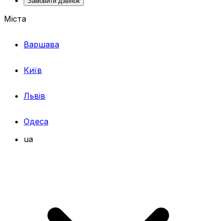
Замовити дзвінок
Міста
Варшава
Київ
Львів
Одеса
ua