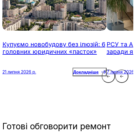
Купуємо новобудову без ілюзій: 6
РСУ та А
головних юридичних «пасток»
заради я
21 липня 2026 р.
7 липня 2026 
Докладніше
Готові
обговорити ремонт