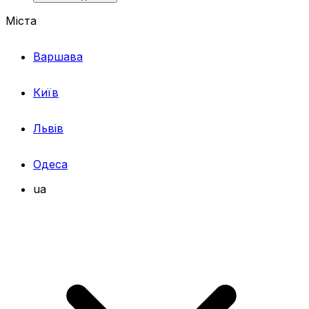
Міста
Варшава
Київ
Львів
Одеса
ua