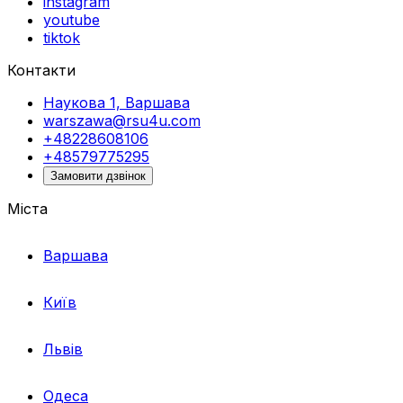
instagram
youtube
tiktok
Контакти
Наукова 1, Варшава
warszawa@rsu4u.com
+48228608106
+48579775295
Замовити дзвінок
Міста
Варшава
Київ
Львів
Одеса