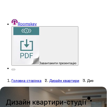
Roomskey
Завантажити презентацію
Головна сторінка
Дизайн квартири
Дизайн ква
Дизайн квартири-студії