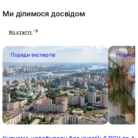
Ми ділимося досвідом
Усі статті
Поради експертів
Новини 