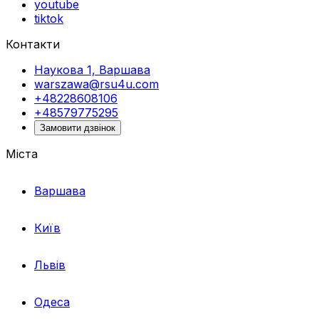
youtube
tiktok
Контакти
Наукова 1, Варшава
warszawa@rsu4u.com
+48228608106
+48579775295
Замовити дзвінок
Міста
Варшава
Київ
Львів
Одеса