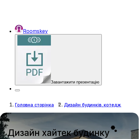
Roomskey
Завантажити презентацію
Головна сторінка
Дизайн будинків, котеджів
Д
Дизайн хайтек будинку