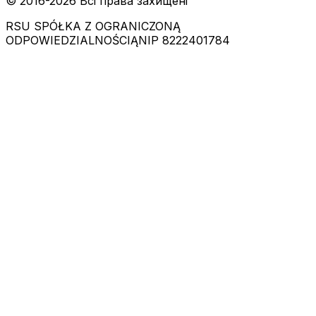
© 2016-
2026
Всі права захищені
RSU SPÓŁKA Z OGRANICZONĄ
ODPOWIEDZIALNOŚCIĄ
NIP 8222401784