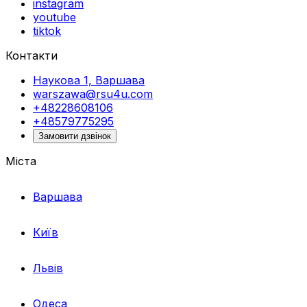
instagram
youtube
tiktok
Контакти
Наукова 1, Варшава
warszawa@rsu4u.com
+48228608106
+48579775295
Замовити дзвінок
Міста
Варшава
Київ
Львів
Одеса