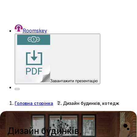
Roomskey
Завантажити презентацію
Головна сторінка
Дизайн будинків, котеджів
Дизайн будинків,